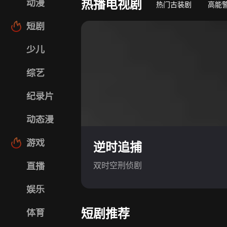
热播电视剧
动漫
热门古装剧
高能
短剧
少儿
综艺
纪录片
动态漫
游戏
逆时追捕
双时空刑侦剧
直播
娱乐
短剧推荐
体育