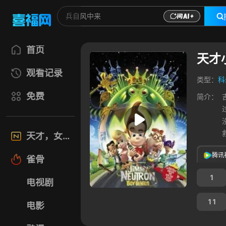
首页
天才
观看记录
类型：
科
免费
简介：
天才，女友
腾讯
雀骨
1
电视剧
11
电影