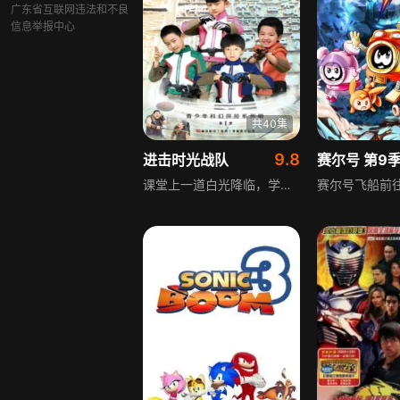
广东省互联网违法和不良
信息举报中心
共40集
9.8
进击时光战队
赛尔号 第9
课堂上一道白光降临，学习中的夏克、米粒、凡特和展小昭发现世界瞬间静止，恢复后课本里苏东坡的内容全变成普通习题，所有相关记载神秘消失。在琥珀徽章引导下，他们来到时间调查局，在砰砰博士帮助下乘时光机穿梭至被改写的历史节点，将国学知识变护身法宝，用历史知识做破关密码，物理玄机助力升级，开启修正历史的冒险。