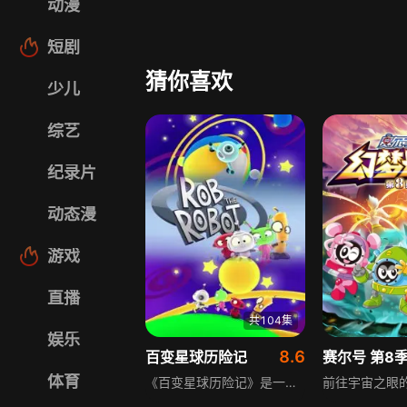
动漫
短剧
猜你喜欢
少儿
综艺
纪录片
动态漫
游戏
直播
共104集
娱乐
8.6
百变星球历险记
赛尔号 第8
体育
《百变星球历险记》是一部少儿探险动画，讲述罗博、艾玛、欧比特、提克带领小朋友探索神奇星球的故事。每一集都有新任务，指挥中心会发射他们前往太空中不同的奇妙旅程，在探索过程中让小朋友快乐学习新知识，充满童趣与探索趣味。