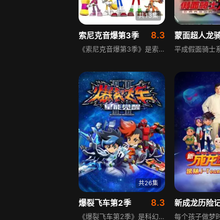
共13集
8.3
索尼克音爆第3季
蒙面超人龙
《索尼克音爆第3季》是索尼克系列的最新CG动画，延续了索尼克的经典IP设定，围绕刺猬索尼克展开，讲述其挺身而出为星球的和平而对抗邪恶势力的故事，融合了CG动画的视觉优势与经典IP的冒险内核，为观众呈现充满动感与热血的动画内容。
共26集
8.3
爆裂飞车第2季
《爆裂飞车第2季》是科幻冒险类动画，讲述很久以前幽冥星战士罗煞与12位星座战士激战被打败沉睡，后其手下攻击各星球致宇宙混乱，主星公主洛晴需找新12位星座战士，被选中的飞伦、擎锋陪同洛晴，去各星球找其余爆裂战士，粉碎敌人阴谋。