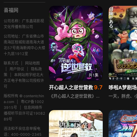
喜福网
公司名称：广东鑫锘影视
文化传播有限公司
公司地址：广东省佛山市
南海区桂城街道南海大道
北57号南海新闻中心大楼
十九层1912室
联系方式
|
网站地图
|
用户协议
|
隐私政
策
|
本网站用字经北大
共1集
方正电子有限公司授权许
可
9.7
开心超人之逆世营救
《开心超人之逆世营救》是开心超人系列的动画作品，故事围绕甜心超人意外被神秘力量控制展开，熟悉的伙伴化身敌人，星星球也陷入前所未有的危机，超人们和伽罗不仅要对抗失控的甜心超人，更要揭开幕后黑手的阴谋，守护家园与伙伴。
版权所有 © contentchin
a.com
|
粤ICP备1002
3915号
|
信息网络传
播视听节目许可证19082
89号
违法和不良信息举报电
话：400-0000-2345