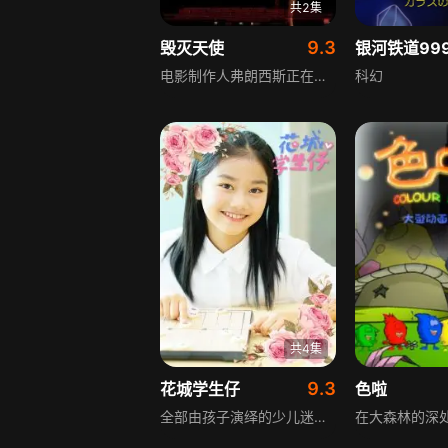
共2集
9.3
毁灭天使
电影制作人弗朗西斯正在筹备一部情色电影，他想出与众不同的女主角试镜方法，亲自与各位候选女角进行不同戏前情欲战，还将交欢过程视作创作剧本的一部分。过程中弗朗西斯渐渐陷入肉体情欲欢愉无法自拔，试图拉回注意力到影片创作，却不知危机就在前面。
科幻
共4集
9.3
花城学生仔
色啦
全部由孩子演绎的少儿迷你剧，围绕花城的小学生展开，第一季共4集，每集独立成篇，融合科幻、悬疑、反转等元素，以独特视角展现小学生的幻想世界，包含《好运记事本》《花城侦探社》《神奇许愿树》《循环的时光》四个故事，内容涵盖校园霸凌、侦探游戏、愿望、时间循环等充满想象力的主题。