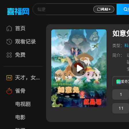
首页
如意
观看记录
类型：
科
免费
简介：
天才，女友
爱奇
雀骨
1
电视剧
11
电影