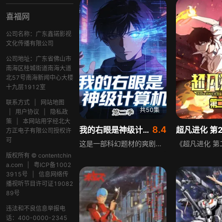
喜福网
公司名称：广东鑫锘影视
文化传播有限公司
公司地址：广东省佛山市
南海区桂城街道南海大道
北57号南海新闻中心大楼
十九层1912室
联系方式
|
网站地图
共50集
|
用户协议
|
隐私政
策
|
本网站用字经北大
8.4
我的右眼是神级计算机 第2季
超凡进化 第
方正电子有限公司授权许
可
这是一部科幻题材的爽剧，讲述人类认知的智商极限与超级人工智能的差距，主角右眼的超级人工智能拥有远超人类理解的超高智商，成为主角的强力助力，帮助主角应对各类挑战，开启不一样的人生，充满奇幻色彩与爽感。
版权所有 © contentchin
a.com
|
粤ICP备1002
3915号
|
信息网络传
播视听节目许可证19082
89号
违法和不良信息举报电
话：400-0000-2345