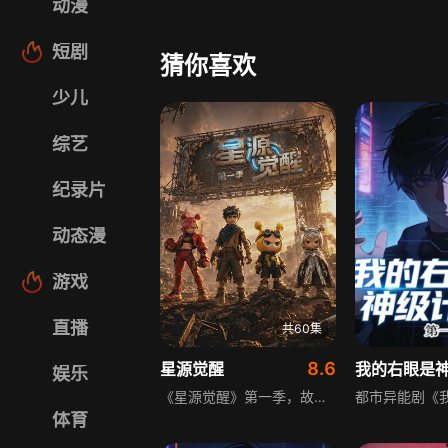
动漫
短剧
猜你喜欢
少儿
综艺
纪录片
动态漫
游戏
直播
共60集
8.6
星源觉醒
娱乐
《星源觉醒》第一季，故事设定于2327年能源枯竭的未来地球，人类依托星源陨石建立最后的“明日堡垒”，星源守护者麦咭为找回族人散落的星源碎片、抵御黯噬军团入侵，与机械天才少年陆星辰等伙伴集结冒险，在守护家园的旅程中传递勇敢、友谊、探索、担当的正向成长价值，让少儿在热血剧情中收获成长力量。
体育