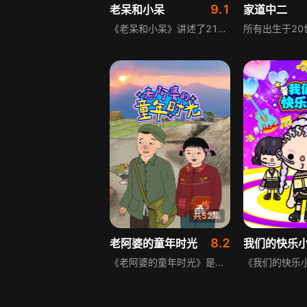
9.1
老呆和小呆
家道中二
《老呆和小呆》讲述了21世纪城市里单亲家庭的故事，主人公是六岁小学生小呆和知识中年爸爸老呆，老呆对小呆倍加爱护却有时物极必反，小呆反而对新鲜事物极度感兴趣，他们遇到过江湖骗子、小偷、匪徒，也遇到过活雷锋等，展现了社会冷暖与温情。
共52集
8.2
老阿婆的童年时光
我们的快乐
《老阿婆的童年时光》是一档浸润着复古风的节目，它以温暖质朴的笔触，勾勒出80年代小男孩狗蛋的童年画卷，带领观众回到那个简单纯朴的年代。透过狗蛋的故事，在每一帧画面里，重温童年的温馨与感动。狗蛋是一个出生在80年代的小男孩，他的童年有幸福，也有辛酸，节目用细腻的叙事，还原了那个年代的生活细节与情感记忆，让观众在熟悉的场景中找回属于自己的童年印记。