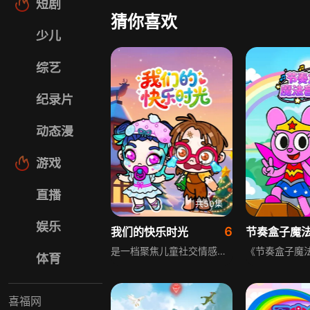
短剧
猜你喜欢
少儿
综艺
纪录片
动态漫
游戏
直播
共50集
娱乐
6
我们的快乐时光
节奏盒子魔
是一档聚焦儿童社交情感发展的日常观察式动画，通过一群性格各异的小伙伴在社区、校园、家庭中的趣味互动，细腻呈现分享、合作、误解与和解的真实生活情景。在温暖明亮的视觉叙事中，自然融入情绪认知、沟通方法与问题解决技巧，引导小观众在熟悉的日常场景里发现成长的光亮，收获共情力与社交智慧。
体育
喜福网