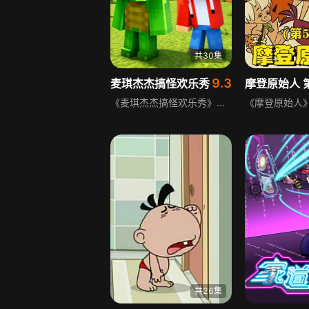
共30集
9.3
麦琪杰杰搞怪欢乐秀
摩登原始人 
《麦琪杰杰搞怪欢乐秀》是一部爆笑日常动画，麦琪、杰杰两位活宝组团上线，每天上演脑洞大开的搞笑日常。没有复杂剧情，只有满屏欢乐，奇葩脑洞碰撞、沙雕互坑日常、意外频发的生活闹剧不断。两人性格反差拉满，拌嘴、整活、闯祸样样精通，用无厘头搞笑治愈所有不开心，轻松解压、笑点密集，承包每一天的快乐。
共26集