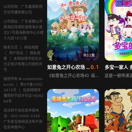
公司名称：广东鑫锘影视
文化传播有限公司
公司地址：广东省佛山市
南海区桂城街道南海大道
北57号南海新闻中心大楼
十九层1912室
联系方式
|
网站地图
|
用户协议
|
隐私政
共52集
策
|
本网站用字经北大
方正电子有限公司授权许
6.1
如意兔之开心农场 第4季
可
《如意兔之开心农场4》延续开心农场的冒险故事，野心勃勃的飞天大王一直妄想霸占开心农场，接连使出一个个阴狠诡计。为守护家园，如意兔与小龙侠挺身而出，带领农场众人组成守护队伍，凭借智慧与勇气，一次次识破飞天大王的阴谋，让他的诡计接连落空，成功捍卫开心农场的和平与安宁，传递团结协作、勇敢守护的正能量。
版权所有 © contentchin
a.com
|
粤ICP备1002
3915号
|
信息网络传
播视听节目许可证19082
89号
违法和不良信息举报电
话：400-0000-2345
广东省互联网违法和不良
信息举报中心