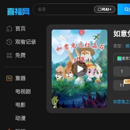
首页
如意
观看记录
类型：
搞
免费
爱奇
1
重器
VI
11
电视剧
如意兔之
电影
如意兔之
动漫