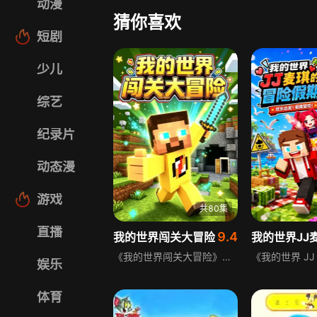
动漫
猜你喜欢
短剧
少儿
综艺
纪录片
动态漫
游戏
共80集
直播
9.4
我的世界闯关大冒险
《我的世界闯关大冒险》是轻松解压的闯关内容，内容以极限走位躲避陷阱、攻克各类奇葩难关为核心，既有爆笑翻车的整活名场面，也有极限翻盘的高光时刻，全程节奏轻松无压力，内容解压又上头，带领观众在方块世界挑战极限，体验征服全部难关的畅快乐趣。
娱乐
体育