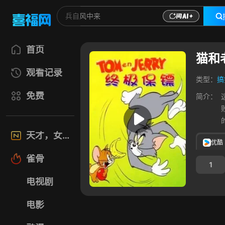
首页
猫和
观看记录
类型：
搞
免费
简介：
天才，女友
优酷
雀骨
1
电视剧
电影