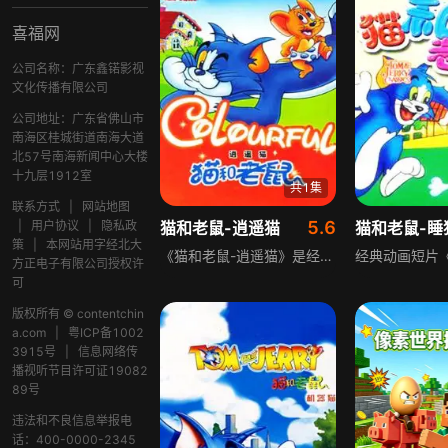
喜福网
公司名称：广东鑫锘影视
文化传播有限公司
公司地址：广东省佛山市
南海区桂城街道南海大道
北57号南海新闻中心大楼
十九层1912室
共1集
联系方式
|
网站地图
5.6
|
用户协议
|
隐私政
猫和老鼠-逍遥猫
猫和老鼠-睡
策
|
本网站用字经北大
《猫和老鼠-逍遥猫》是经典搞笑动画，围绕家猫汤姆展开，汤姆总想尽办法抓捕同住一室却难以抓住的老鼠杰瑞，不断驱赶这位“讨厌的房客”却屡屡失败。实际上汤姆在追逐中获得的乐趣远超过抓住杰瑞，即便偶尔捉住杰瑞，也不知该如何处置，动画以轻松搞笑的风格演绎猫鼠间的趣味互动。
方正电子有限公司授权许
可
版权所有 © contentchin
a.com
|
粤ICP备1002
3915号
|
信息网络传
播视听节目许可证19082
89号
违法和不良信息举报电
话：400-0000-2345