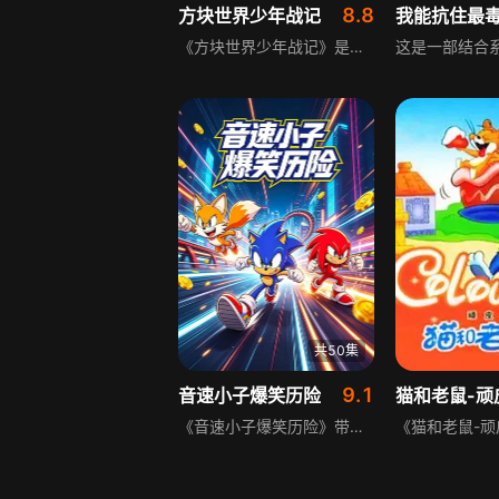
8.8
方块世界少年战记
《方块世界少年战记》是面向少儿群体的短篇动漫作品，单集时长 3 至 5 分钟。故事搭建了由方块构成的独特奇幻世界，塑造一群性格各异的少年主角。少年小队在方块大陆不断遭遇新奇挑战，面对各类难题时彼此扶持、互相包容，齐心协力化解危机。短片节奏轻快、画风童趣，每一集围绕一次小型冒险展开，在轻松有趣的剧情中潜移默化引导孩子懂得合作、坚守善良、直面挫折，短小精炼的内容适配碎片化观看场景，兼具趣味性与教育意义。
共50集
9.1
音速小子爆笑历险
猫和老鼠-顽
《音速小子爆笑历险》带你认识全球知名蓝色刺猬索尼克！他是世界上速度最快的刺猬，热爱热狗，也是蛋头博士的头号对手。自 1991 年登场后，索尼克凭借超快速度、帅气热血的人设火遍全球三十余年，不只是经典电子游戏偶像，还推出动画、电影、漫画、周边玩具等海量衍生内容。剧集围绕索尼克开启一场场刺激极速冒险，对抗反派、穿梭多元世界，热血闯关搭配轻松搞笑桥段，既能重温经典游戏情怀，也能沉浸式体验音速小子的奇妙历险。