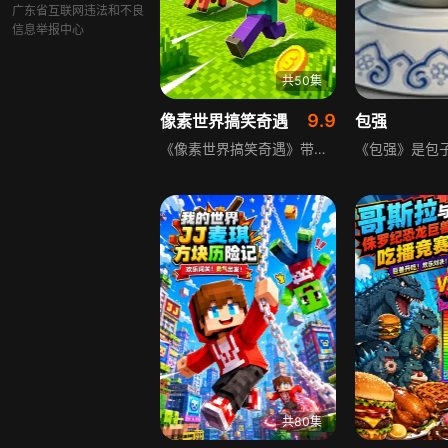
广东省互联网违法和不良
信息举报中心
共50集
9.9
像素世界搞笑奇遇
包强
《像素世界搞笑奇遇》带来我的世界创意趣味动画！游戏里经典生物全员登场，苦力怕、末影人、僵尸蛋轮番上演魔性说唱舞台，还有村民新闻播报、巨型怪物闹剧、奇葩方块生物日常小故事。脑洞大开的原创短片融合嘻哈说唱、搞笑剧情与趣味科普，熟悉的方块角色化身搞笑主角，魔性旋律搭配无厘头剧情，把方块世界的怪物日常玩出新花样，每一段短片都笑点密集，趣味十足。
共80集