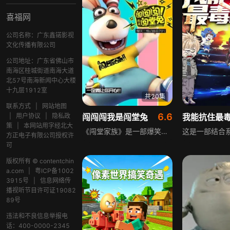
喜福网
公司名称：广东鑫锘影视
文化传播有限公司
公司地址：广东省佛山市
南海区桂城街道南海大道
北57号南海新闻中心大楼
十九层1912室
共20集
联系方式
|
网站地图
6.6
|
用户协议
|
隐私政
闯闯闯我是闯堂兔
策
|
本网站用字经北大
《闯堂家族》是一部爆笑三维动画系列片，毛毛糙糙又不失机灵的闯堂兔，帅酷但是爱现的菜刀，看似呆笨其实心细的笨笨，少言却神奇的呱呱，加上疯狂的捣蛋专家兔弟弟，一起上演闯堂镇小伙伴的快乐日常。全剧用少量对白，靠滑稽动作、丰富肢体语言和逗趣日常故事，让大家感受单纯动画的乐趣，传递欢乐。
方正电子有限公司授权许
可
版权所有 © contentchin
a.com
|
粤ICP备1002
3915号
|
信息网络传
播视听节目许可证19082
89号
违法和不良信息举报电
话：400-0000-2345