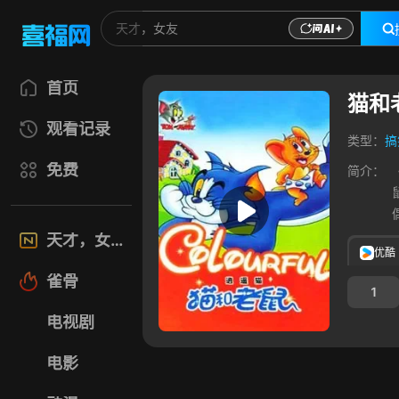
首页
猫和
观看记录
类型：
搞
免费
简介：
天才，女友
优酷
雀骨
1
电视剧
电影