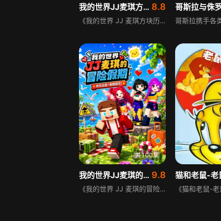
8.8
我的世界JJ麦琪方块历险记
《我的世界 JJ 麦琪方块历险记》以方块世界为舞台，讲述 JJ 与麦琪结伴探险的趣味故事。二人时而互整蛊闹笑话，时而联手闯关，搭建建筑、迎战怪物、探索神秘秘境，搞笑日常搭配热血冒险，充满童趣与创意。
共100集
9.8
我的世界JJ麦琪的冒险假期
猫和老鼠-老
《我的世界 JJ 麦琪的冒险假期》讲述 JJ 与麦琪放下日常劳作，开启方块世界趣味假期。二人结伴游历奇特地形，搭建趣味小屋，偶遇各类生物，途中打闹不断，一边游玩一边化解小危机，轻松欢乐，满是童真趣味。