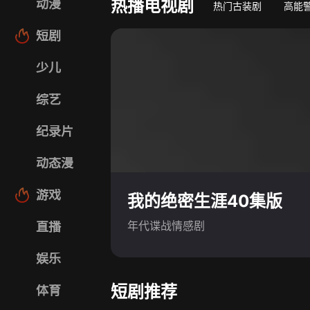
热播电视剧
动漫
热门古装剧
高能
短剧
少儿
综艺
纪录片
动态漫
游戏
我的绝密生涯40集版
年代谍战情感剧
直播
娱乐
短剧推荐
体育