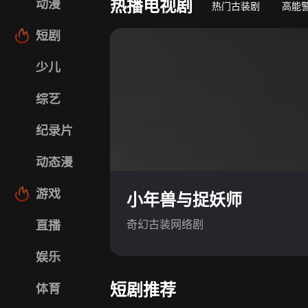
热播电视剧
动漫
热门古装剧
高能
短剧
少儿
综艺
纪录片
动态漫
游戏
小年兽与捉妖师
奇幻古装网络剧
直播
娱乐
短剧推荐
体育