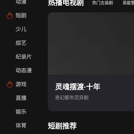
热播电视剧
动漫
热门古装剧
高能
短剧
少儿
综艺
纪录片
动态漫
游戏
灵魂摆渡·十年
奇幻都市灵异剧
直播
娱乐
短剧推荐
体育