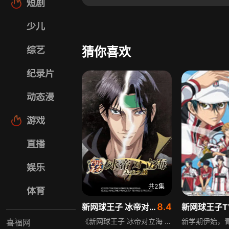
短剧
少儿
综艺
猜你喜欢
纪录片
动态漫
游戏
直播
娱乐
共2集
体育
8.4
新网球王子 冰帝对立海 未来之战
新网球王子T
《新网球王子 冰帝对立海 未来之战》是《新网球王子》系列衍生作品，以U-17世界杯结束后的世界为舞台，描绘冰帝学园在日吉领导下，与幸村精市率领的立海大附属中学之间，一场未出现在原作中的梦幻网球对决，展现两大强校的精彩竞技。
喜福网