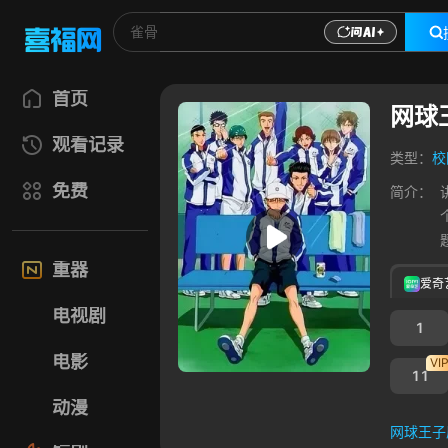
首页
网球
观看记录
类型：
校
免费
简介：
重器
爱奇
电视剧
1
电影
VI
11
动漫
网球王子