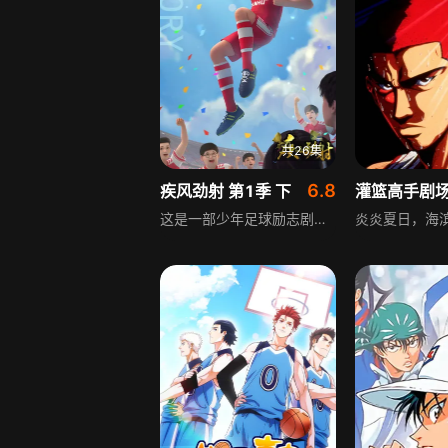
共26集
6.8
疾风劲射 第1季 下
这是一部少年足球励志剧，讲述顽劣少年季峰与队友踏上足球之路，备战城际校园杯冬季联赛，立志为炎虎队重夺失落冠军的故事。从对足球一无所知的替补菜鸟，到球队核心前锋，季峰在训练比赛中成长，与晏凌、王默等队友相处中收获认可，足球少年们挥洒汗水、追逐梦想，书写励志成长传奇。