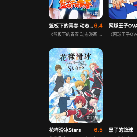
共12集
6.4
篮板下的青春 动态漫画 第1季
网球王子OVA
《篮板下的青春 动态漫画 第1季》讲述林凌初中时因个人主义和好胜，导致好友邓毅明受伤告别篮球，他因自责产生心魔，不愿再上正式赛场。后被武冈迫加入校队，和新手队友征战全国联赛，在伙伴帮助下战胜自我、球队取胜，最终林凌战胜心魔，重拾对篮球的热爱与追求。
共12集
6.5
花样滑冰Stars
黑子的篮球