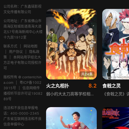
公司名称：广东鑫锘影视
文化传播有限公司
公司地址：广东省佛山市
南海区桂城街道南海大道
北57号南海新闻中心大楼
十九层1912室
联系方式
|
网站地图
|
用户协议
|
隐私政
策
|
本网站用字经北大
方正电子有限公司授权许
可
共24集
版权所有 © contentchin
a.com
|
粤ICP备1002
8.2
火之丸相扑
食戟之灵
3915号
|
信息网络传
播视听节目许可证19082
弱小的大太刀高等学校相扑部加入了一名个子不高的新部员——潮 火之丸。在这项以“壮”、“重”为优势的竞技中，小个子的火之丸却说出了以大相扑最高等级“横纲”为目标的豪言。白热的高中相扑，开幕！
89号
违法和不良信息举报电
话：400-0000-2345
广东省互联网违法和不良
信息举报中心