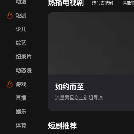
热播电视剧
动漫
热门古装剧
高能
短剧
少儿
综艺
纪录片
动态漫
游戏
如约而至
流量男星恋上御姐导演
直播
娱乐
短剧推荐
体育