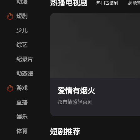
热播电视剧
动漫
热门古装剧
高能
短剧
少儿
综艺
纪录片
动态漫
游戏
爱情有烟火
都市情感轻喜剧
直播
娱乐
短剧推荐
体育